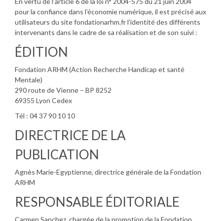
En vertu de l’article 6 de la loi n° 2004-575 du 21 juin 2004
pour la confiance dans l’économie numérique, il est précisé aux
utilisateurs du site fondationarhm.fr l’identité des différents
intervenants dans le cadre de sa réalisation et de son suivi :
ÉDITION
Fondation ARHM (Action Recherche Handicap et santé
Mentale)
290 route de Vienne – BP 8252
69355 Lyon Cedex
Tél : 04 37 90 10 10
DIRECTRICE DE LA
PUBLICATION
Agnès Marie-Egyptienne, directrice générale de la Fondation
ARHM
RESPONSABLE ÉDITORIALE
Carmen Sanchez, chargée de la promotion de la Fondation.